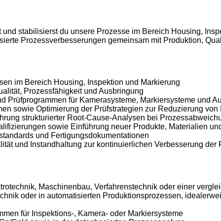
t und stabilisierst du unsere Prozesse im Bereich Housing, Ins
basierte Prozessverbesserungen gemeinsam mit Produktion, Qual
ssen im Bereich Housing, Inspektion und Markierung
ualität, Prozessfähigkeit und Ausbringung
 und Prüfprogrammen für Kamerasysteme, Markiersysteme und A
en sowie Optimierung der Prüfstrategien zur Reduzierung von
ührung strukturierter Root-Cause-Analysen bei Prozessabweic
fizierungen sowie Einführung neuer Produkte, Materialien und
sstandards und Fertigungsdokumentationen
tät und Instandhaltung zur kontinuierlichen Verbesserung der
rotechnik, Maschinenbau, Verfahrenstechnik oder einer vergle
chnik oder in automatisierten Produktionsprozessen, idealerwe
ammen für Inspektions-, Kamera- oder Markiersysteme