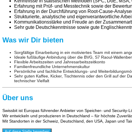
Kenntnisse in statistischen Methoden (SPC, DoE, MSA, 
Erfahrung mit Prüf- und Messtechnik sowie der Bewertu
Erfahrung in der Durchführung von Root-Cause-Analys
Strukturierte, analytische und eigenverantwortliche Arb
Kommunikationsstärke und Freude an der Zusammenarbei
Sehr gute Deutschkenntnisse sowie gute Englischkenntni
Was wir Dir bieten
Sorgfältige Einarbeitung in ein motiviertes Team mit einem a
Ideale fußläufige Anbindung über die BVG, S7 Raoul-Wallenber
Flexible Arbeitszeiten und Jahresarbeitszeitkonto
Familienfreundliche Unternehmenskultur
Persönliche und fachliche Entwicklungs- und Weiterbildungsmö
Sehr guten Kaffee, Kicker, Tischtennis oder den Grill auf der 
technischer Vielfalt
Über uns
Swissbit ist Europas führender Anbieter von Speicher- und Security-L
Wir entwickeln und produzieren in Deutschland – für höchste Zuverläs
Mit Standorten in der Schweiz, Deutschland, den USA, Japan und Taiwa
Auf diese Stelle bewerben