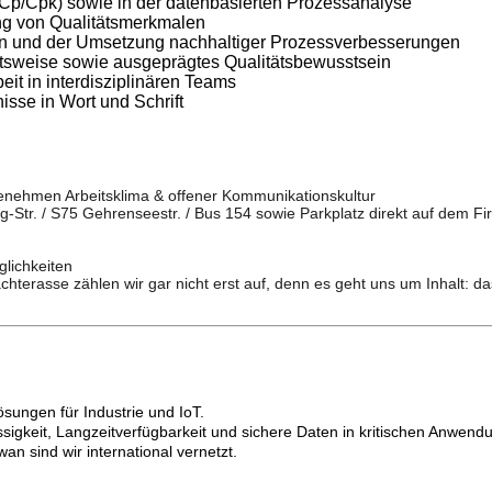
Cp/Cpk) sowie in der datenbasierten Prozessanalyse
ng von Qualitätsmerkmalen
en und der Umsetzung nachhaltiger Prozessverbesserungen
eitsweise sowie ausgeprägtes Qualitätsbewusstsein
t in interdisziplinären Teams
sse in Wort und Schrift
ngenehmen Arbeitsklima & offener Kommunikationskultur
g-Str. / S75 Gehrenseestr. / Bus 154 sowie Parkplatz direkt auf dem 
glichkeiten
Dachterasse zählen wir gar nicht erst auf, denn es geht uns um Inhalt: 
ösungen für Industrie und IoT.
sigkeit, Langzeitverfügbarkeit und sichere Daten in kritischen Anwend
n sind wir international vernetzt.